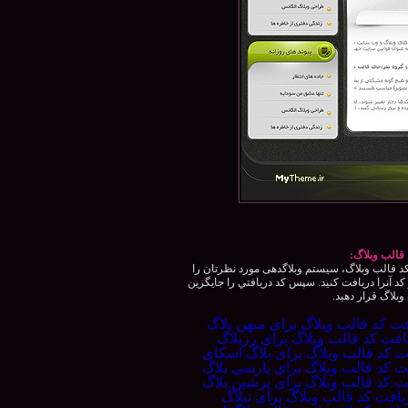
قالب وبلاگ:
 قالب وبلاگ، سيستم وبلاگدهی مورد نظرتان را
كد آنرا دريافت كنيد. سپس كد دريافتي را جايگزين
بلاگ قرار دهيد.