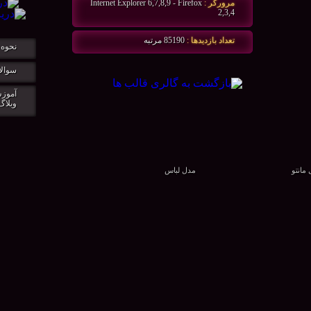
مرورگر :
Internet Explorer 6,7,8,9 - Firefox
2,3,4
تعداد بازديدها :
85190 مرتبه
نحوه 
سوالا
آموزش
وبلاگ
مانتو
مدل لباس