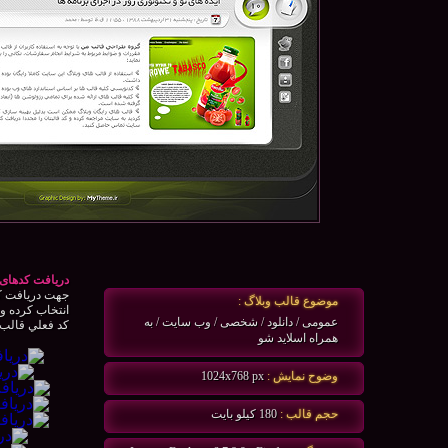
دریافت کدهای 
جهت دريافت كد
موضوع قالب وبلاگ :
انتخاب كرده و 
عمومی / دانلود / شخصی / وب سایت / به
كد فعلي قالب و
همراه اسلاید شو
وضوح نمايش :
1024x768 px
حجم قالب :
180 كيلو بايت