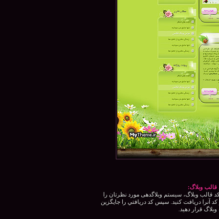
قالب وبلاگ:
 قالب وبلاگ، سيستم وبلاگدهی مورد نظرتان را
كد آنرا دريافت كنيد. سپس كد دريافتي را جايگزين
بلاگ قرار دهيد.