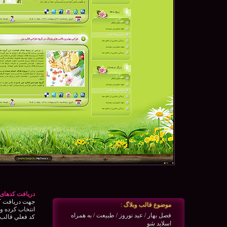
دریافت کدهای 
جهت دريافت كد
موضوع قالب وبلاگ :
انتخاب كرده و 
فصل بهار / عید نوروز / طبیعت / به همراه
كد فعلي قالب و
اسلاید شو