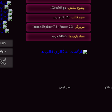
وضوح نمايش :
1024x768 px
حجم قالب :
320 كيلو بايت
مرورگر :
Internet Explorer 7,8 - Firefox 2,3
تعداد بازديدها :
84865 مرتبه
نحوه 
سوالا
آموزش
وبلاگ
مانتو
مدل لباس