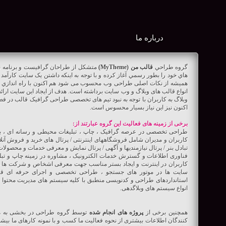
درباره ما
گروه طراحي
قالب من (MyTheme)
هاي خود را بطور رسمي آغاز كرده و با توجه به اینکه داشتن یک سایت کارآمد 
همیشه از نکات اصلی طراحی وب محسوب می شود هم اكنون با راه اندازي
انواع قالب های وبلاگ و وب سايت برداشته است. هدف از ایجاد این سایت 
وبلاگ به کاربران با توجه به نبود تیم های تخصصی طراحی گرافیک قالب در فض
اکنون نیز این نیاز بسیار محسوس است.
برخی از زمینه های فعالیت این گروه عبارتند از:
طراحی تخصصی در عرصه گرافیک ، چاپ ، تبلیغات محیطی و رسانه ای ، برنام
کاربران و مدیران شامل فروشگاههای اینترنتی / پرتال های خرید و فروش آنل
تبادل بنر / پرتال نیازمندیها و آگهی / پرتال نمایش و معرفی خدمات و محصولا
فناوری اطلاعات و گسترش خدمات الکترونیک ، مشاوره در زمینه چاپ و تبلیغ
کاربران در اینترنت و ایجاد بستر مناسب جهت معرفی اشخاص و شرکت ها در
سایت ها در موتور های جستجو ، طراحی تخصصی و اجرای حرفه ای قا
استانداردهای طراحی و کدنویسی منطبق با کلیه سیستم های مدیریت محتوا نظی
انواع سیستم های وبلاگدهی.
همچنین برخی از
پروژه های انجام شده
توسط گروه طراحی در بخشی به همی
کنندگان اطلاعات بیشتری از نحوه فعالیت ما کسب و با نمونه کارهای ما بیشتر