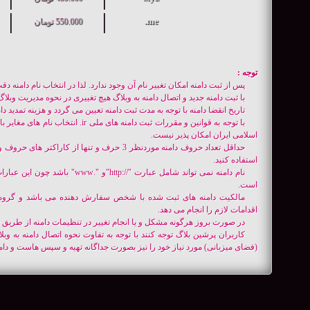
me.
550.000 تومان
توجه :
پس از ثبت دامنه امکان تغییر نام آن وجود ندارد. لذا در انتخاب نام دامنه دق
با ثبت دامنه جدید و اتصال دامنه به وبلاگ هیچ تغییری در نحوه مدیریت وبل
تاریخ انقضا دامنه با توجه به مدت ثبت دامنه تعیین می گردد و هزینه تمدید دامن
با توجه به قوانین و مقررات ثبت دامنه ه
اسلامی ایران امکان پذیر نیست.
حداقل تعداد حروف دامنه موردنظر 3 حرف و تنها از کا
استفاده کنید.
نام دامنه نمی تواند شامل عبارت "//:
است.
مالکیت دامنه های ثبت شده با شخص سفارش دهنده می باشد و گروه 
اقدامات لازم را انجام می دهد.
در صورت بروز هرگونه مشکل و یا انجام تغییر در تنظیمات دامنه از طریق
کاربران پرشین بلاگ توجه کنند با توجه به تفاوت نحوه اتصال دامنه به وبل
(فضای میزبانی) مورد نیاز خود را نیز بصورت جداگانه تهیه و سپس هاست و دامنه