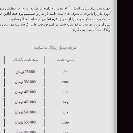
جهت ثبت سفارش ، ابتدا از آزاد بودن نام دامنه از طریق فرم زیر مطمئن شو
موردنظر را با توجه به تعرفه های ثبت دامنه از طریق
سیستم پرداخت آنلاین
در 
سایت
پرداخت کرده و ما را از طريق
فرم تماس
در سايت مطلع سازيد.
پس از واریز هزینه، درخواست شم
وبلاگ شما متصل می گردد.
تعرفه تبدیل وبلاگ به سایت
پسوند دامنه
ثبت دامنه یکساله
ir.
25.000 تومان
com.
380.000 تومان
net.
470.000 تومان
org.
470.000 تومان
biz.
590.000 تومان
info.
550.000 تومان
xyz.
480.000 تومان