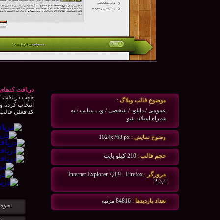
دریافت کدهای 
جهت دريافت كد
موضوع قالب وبلاگ :
انتخاب كرده و 
عمومی / دانلود / شخصی / وب سایت / به
كد فعلي قالب و
همراه اسلاید شو
وضوح نمايش :
1024x768 px
حجم قالب :
210 كيلو بايت
مرورگر :
Internet Explorer 7,8,9 - Firefox
2,3,4
تعداد بازديدها :
84816 مرتبه
نحوه 