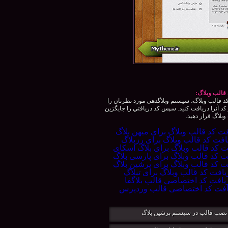
قالب وبلاگ:
 قالب وبلاگ، سيستم وبلاگدهی مورد نظرتان را
كد آنرا دريافت كنيد. سپس كد دريافتي را جايگزين
بلاگ قرار دهيد.
نصب قالب در سيستم پرشين بلاگ