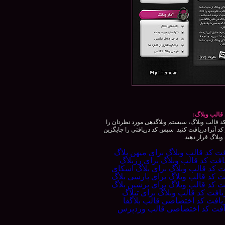
قالب وبلاگ:
 قالب وبلاگ، سيستم وبلاگدهی مورد نظرتان را
كد آنرا دريافت كنيد. سپس كد دريافتي را جايگزين
بلاگ قرار دهيد.