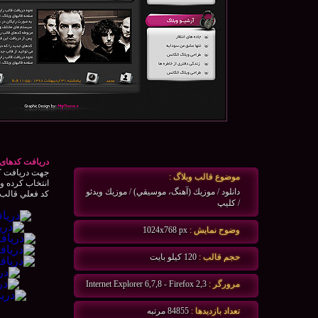
دریافت کدهای 
جهت دريافت كد
موضوع قالب وبلاگ :
انتخاب كرده و 
دانلود / موزيك (آهنگ، موسيقي) / موزيك ويدئو
كد فعلي قالب و
/ كليپ
وضوح نمايش :
1024x768 px
حجم قالب :
120 كيلو بايت
مرورگر :
Internet Explorer 6,7,8 - Firefox 2,3
تعداد بازديدها :
84855 مرتبه