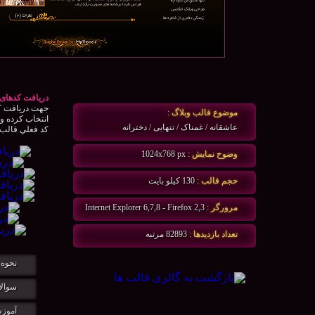
دریافت کدهای 
جهت دريافت كد
موضوع قالب وبلاگ :
انتخاب كرده و 
عاشقانه / غمناک / تنهایی / دخترانه
كد فعلي قالب و
وضوح نمايش :
1024x768 px
حجم قالب :
130 كيلو بايت
مرورگر :
Internet Explorer 6,7,8 - Firefox 2,3
تعداد بازديدها :
82893 مرتبه
نحوه 
سوالا
آموزش