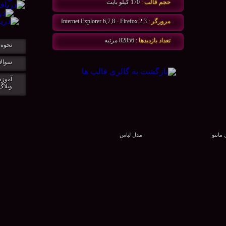
حجم قالب :
170 كيلو بايت
مرورگر :
Internet Explorer 6,7,8 - Firefox 2,3
تعداد بازديدها :
82856 مرتبه
نحوه 
سوالا
آموزش
وبلاگ
مانتو
مدل لباس