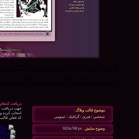
 variable $rozblog_btn in
ns/mytheme.ir/public_html/view_themes.php
on line
122
 variable $teblog_btn in
ns/mytheme.ir/public_html/view_themes.php
on line
122
دریافت کدهای 
جهت دريافت كد
موضوع قالب وبلاگ :
انتخاب كرده و 
شخصي / هنري / گرافيك / عمومي
كد فعلي قالب و
وضوح نمايش :
1024x768 px